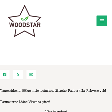
Skip
MAI
to
ME
content
Tarnepiirkond: 50 km meie tootmisest Lillemäe, Paatna küla, Rakvere vald
Tasuta tarne Lääne-Virumaa piires!