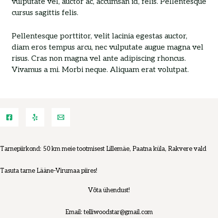
vulputate vel, auctor ac, accumsan id, felis. Pellentesque
cursus sagittis felis.
Pellentesque porttitor, velit lacinia egestas auctor,
diam eros tempus arcu, nec vulputate augue magna vel
risus. Cras non magna vel ante adipiscing rhoncus.
Vivamus a mi. Morbi neque. Aliquam erat volutpat.
Tarnepiirkond: 50 km meie tootmisest Lillemäe, Paatna küla, Rakvere vald
Tasuta tarne Lääne-Virumaa piires!
Võta ühendust!
Email: telliwoodstar@gmail.com