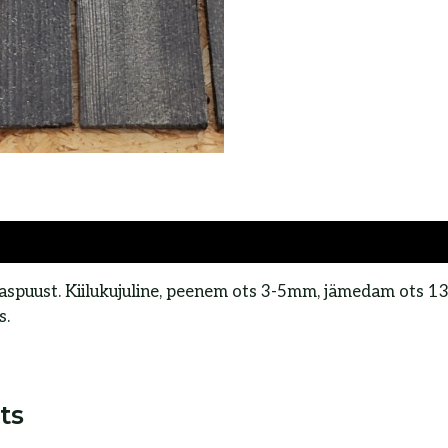
spuust. Kiilukujuline, peenem ots 3-5mm, jämedam ots 
s.
ts