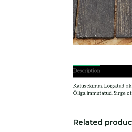
Description
Katusekimm. Lõigatud oka
Õliga immutatud. Sirge ot
Related produc