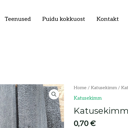
Teenused
Puidu kokkuost
Kontakt
Katusekimm
Home
/
Katusekimm
/ Kat
-
Katusekimm
õlitatud
Katusekimm 
quantity
0,70
€