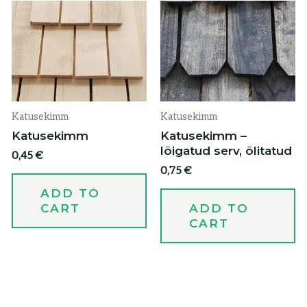
Katusekimm
Katusekimm
Katusekimm
Katusekimm –
lõigatud serv, õlitatud
0,45
€
0,75
€
ADD TO
CART
ADD TO
CART