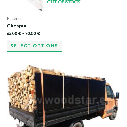
OUT OF STOCK
Küttepuud
Okaspuu
65,00
€
–
70,00
€
SELECT OPTIONS