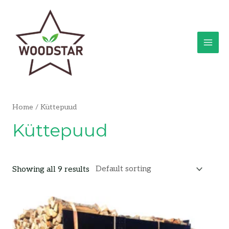
Skip
MAI
to
ME
content
Home
/ Küttepuud
Küttepuud
Showing all 9 results