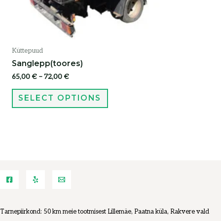
Küttepuud
Sanglepp(toores)
65,00
€
–
72,00
€
SELECT OPTIONS
Tarnepiirkond: 50 km meie tootmisest Lillemäe, Paatna küla, Rakvere vald